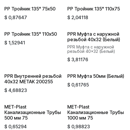
PP Тройник 135° 75x50
PP Тройник 135° 110х75
$
0,87647
$
2,04118
PP Тройник 135° 110x50
PPR Муфта с наружной
резьбой 40x32 (Белый)
$
1,52941
PPR Муфта с наружной
резьбой 40x32 (Белый)
$
3,81176
PPR Внутренней резьбой
PPR Муфта 50мм (Белый)
40x32 METAK 200255
$
0,61765
$
4,68823
MET-Plast
MET-Plast
Канализационные Трубы
Канализационные Трубы
500 мм 75
1000 мм 75
$
0,65294
$
0,98823