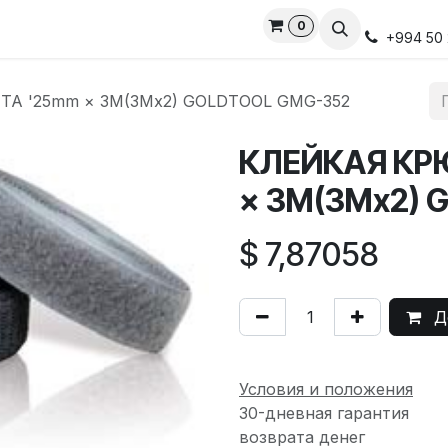
0
ds
Services
Privacy Policy
Свяжитесь с нами
Онлай
+994 50 
А '25mm × 3M(3Mx2) GOLDTOOL GMG-352
КЛЕЙКАЯ КР
× 3M(3Mx2) 
$
7,87058
До
Условия и положения
30-дневная гарантия
возврата денег