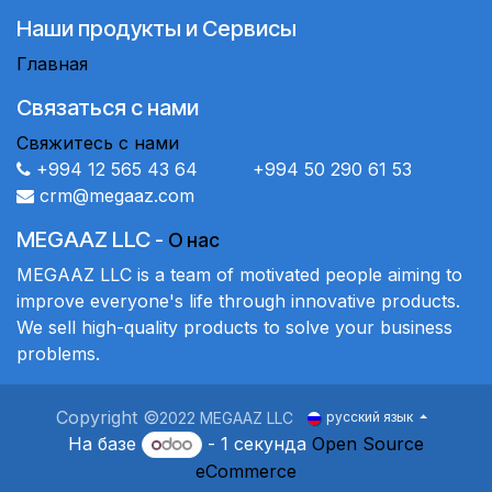
Наши продукты и Сервисы
Главная
Связаться с нами
Свяжитесь с нами
+994 12 565 43 64 +994 50 290 61 53
crm@megaaz.com
MEGAAZ LLC
-
О нас
MEGAAZ LLC is a team of motivated people aiming to
improve everyone's life through innovative products.
We sell high-quality products to solve your business
problems.
Copyright ©
2022 MEGAAZ LLC
русский язык
На базе
- 1 секунда
Open Source
eCommerce