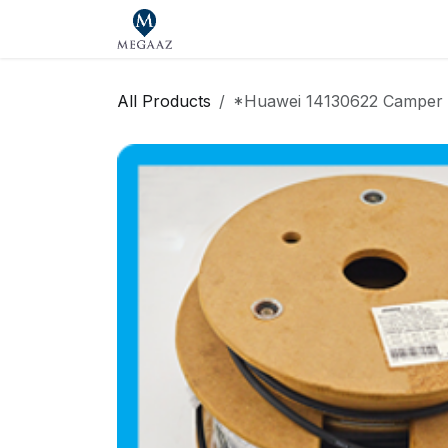
Skip to Content
Главная
Магазин
Our Bran
All Products
*Huawei 14130622 Camper