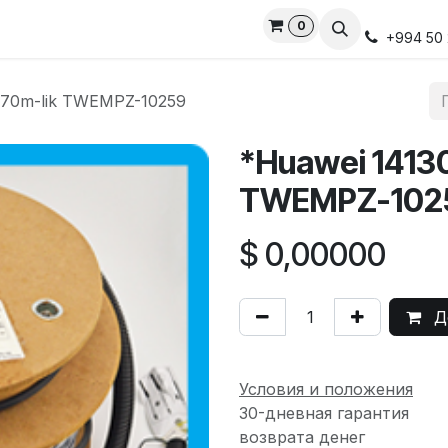
0
ds
Services
Privacy Policy
Свяжитесь с нами
Онлай
+994 50 
 70m-lik TWEMPZ-10259
*Huawei 1413
TWEMPZ-102
$
0,00000
До
Условия и положения
30-дневная гарантия
возврата денег