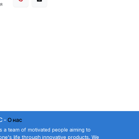
я
C
-
О нас
a team of motivated people aiming to
ne's life through innovative products. We