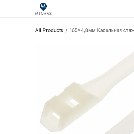
Skip to Content
Главная
Магазин
Our Bran
All Products
165x4,8мм Кабельная стя