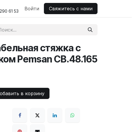
н поддержка
Войти
Свяжитесь с нами
290 61 53
бельная стяжка с
ком Pemsan CB.48.165
бавить в корзину