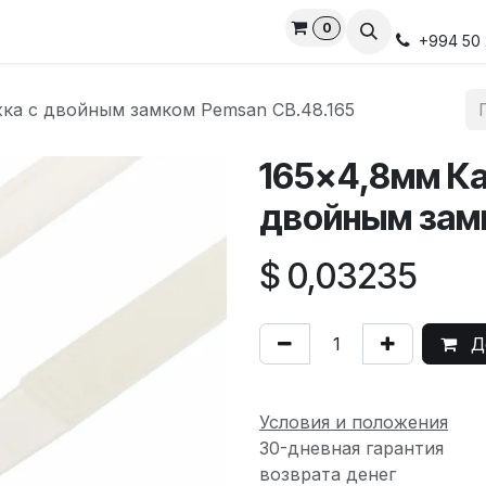
0
ds
Services
Privacy Policy
Свяжитесь с нами
Онлай
+994 50 
жка с двойным замком Pemsan CB.48.165
165x4,8мм Ка
двойным зам
$
0,03235
До
Условия и положения
30-дневная гарантия
возврата денег