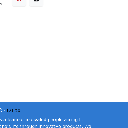
я
C
-
О нас
a team of motivated people aiming to
ne's life through innovative products. We