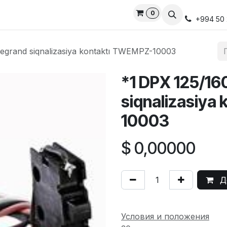
0
ds
Services
Privacy Policy
Свяжитесь с нами
Онлай
+994 50 
egrand siqnalizasiya kontaktı TWEMPZ-10003
*1 DPX 125/16
siqnalizasiya
10003
$
0,00000
До
Условия и положения