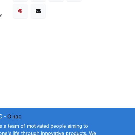
я
C
-
О нас
a team of motivated people aiming to
ne's life through innovative products. We