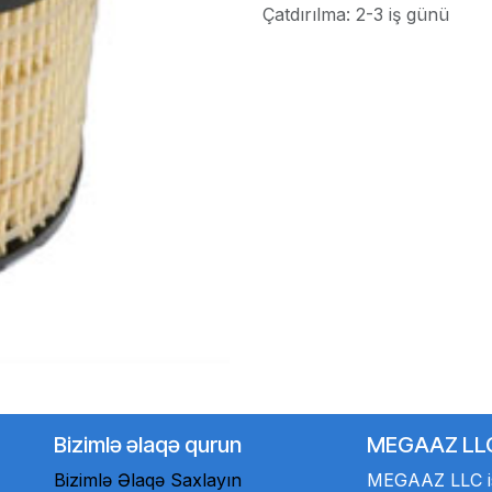
Çatdırılma: 2-3 iş günü
Bizimlə əlaqə qurun
MEGAAZ LL
Bizimlə Əlaqə Saxlayın
MEGAAZ LLC is 