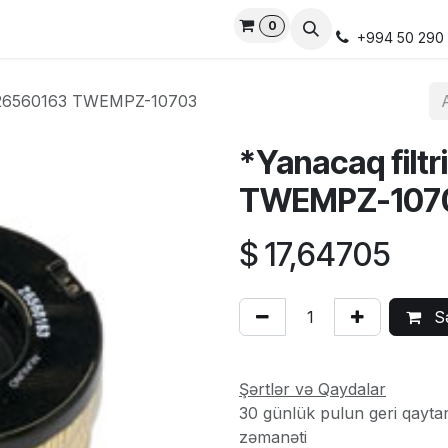
0
vices
Privacy Policy
Bizimlə Əlaqə Saxlayın
Live Suppo
+994 50 290
ns 26560163 TWEMPZ-10703
*Yanacaq filt
TWEMPZ-107
$
17,64705
Sə
Şərtlər və Qaydalar
30 günlük pulun geri qayta
zəmanəti