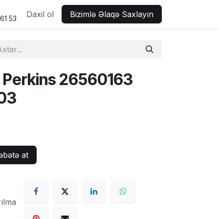
rt
Daxil ol
Bizimlə Əlaqə Saxlayın
 61 53
ri Perkins 26560163
03
bətə at
rılma