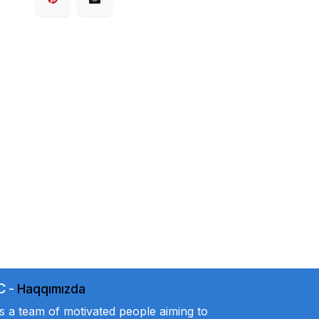
C
-
Haqqımızda
a team of motivated people aiming to