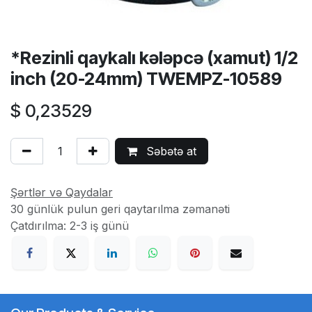
*Rezinli qaykalı kələpcə (xamut) 1/2
inch (20-24mm) TWEMPZ-10589
$
0,23529
Səbətə at
Şərtlər və Qaydalar
30 günlük pulun geri qaytarılma zəmanəti
Çatdırılma: 2-3 iş günü