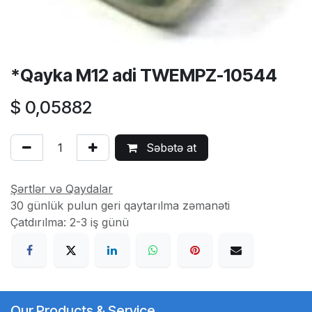
*Qayka M12 adi TWEMPZ-10544
$
0,05882
Səbətə at
Şərtlər və Qaydalar
30 günlük pulun geri qaytarılma zəmanəti
Çatdırılma: 2-3 iş günü
Our Products & Service