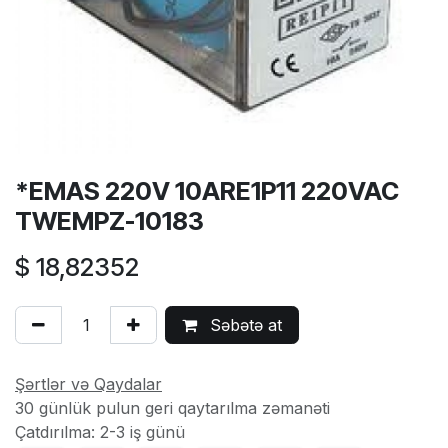
*EMAS 220V 10ARE1P11 220VAC
TWEMPZ-10183
$
18,82352
Səbətə at
Şərtlər və Qaydalar
30 günlük pulun geri qaytarılma zəmanəti
Çatdırılma: 2-3 iş günü