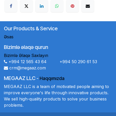
Our Products & Service
Əsas
Bizimlə əlaqə qurun
Bizimlə Əlaqə Saxlayın
+994 12 565 43 64 +994 50 290 61 53
crm@megaaz.com
MEGAAZ LLC
-
Haqqımızda
MEGAAZ LLC is a team of motivated people aiming to
improve everyone's life through innovative products.
We sell high-quality products to solve your business
problems.