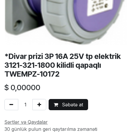
*Divar prizi 3P 16A 25V tp elektrik
3121-321-1800 kilidli qapaqlı
TWEMPZ-10172
$
0,00000
Səbətə at
Şərtlər və Qaydalar
30 günlük pulun geri qaytarılma zəmanəti