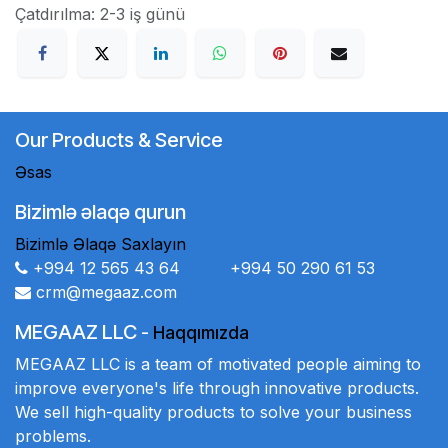
Çatdırılma: 2-3 iş günü
Our Products & Service
Əsas
Bizimlə əlaqə qurun
Bizimlə Əlaqə Saxlayın
+994 12 565 43 64 +994 50 290 61 53
crm@megaaz.com
MEGAAZ LLC
-
Haqqımızda
MEGAAZ LLC is a team of motivated people aiming to
improve everyone's life through innovative products.
We sell high-quality products to solve your business
problems.