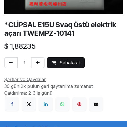
*CLİPSAL E15U Svaq üstü elektrik
açarı TWEMPZ-10141
$
1,88235
Səbətə at
Şərtlər və Qaydalar
30 günlük pulun geri qaytarılma zəmanəti
Çatdırılma: 2-3 iş günü