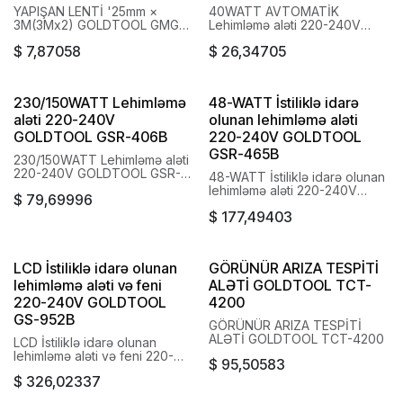
YAPIŞAN LENTİ '25mm ×
40WATT AVTOMATİK
3M(3Mx2) GOLDTOOL GMG-
Lehimləmə aləti 220-240V
352
GOLDTOOL GSR-060B
$
7,87058
$
26,34705
230/150WATT Lehimləmə
48-WATT İstiliklə idarə
aləti 220-240V
olunan lehimləmə aləti
GOLDTOOL GSR-406B
220-240V GOLDTOOL
GSR-465B
230/150WATT Lehimləmə aləti
220-240V GOLDTOOL GSR-
48-WATT İstiliklə idarə olunan
406B
lehimləmə aləti 220-240V
$
79,69996
GOLDTOOL GSR-465B
$
177,49403
LCD İstiliklə idarə olunan
GÖRÜNÜR ARIZA TESPİTİ
lehimləmə aləti və feni
ALƏTİ GOLDTOOL TCT-
220-240V GOLDTOOL
4200
GS-952B
GÖRÜNÜR ARIZA TESPİTİ
ALƏTİ GOLDTOOL TCT-4200
LCD İstiliklə idarə olunan
lehimləmə aləti və feni 220-
$
95,50583
240V GOLDTOOL GS-952B
$
326,02337