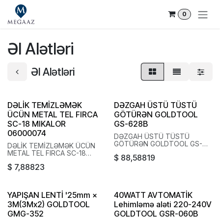
Skip to Content
0
Əl Alətləri
Əl Alətləri
DƏLİK TEMİZLƏMƏK
DƏZGAH ÜSTÜ TÜSTÜ
ÜCÜN METAL TEL FIRCA
GÖTÜRƏN GOLDTOOL
SC-18 MIKALOR
GS-628B
06000074
DƏZGAH ÜSTÜ TÜSTÜ
GÖTÜRƏN GOLDTOOL GS-
DƏLİK TEMİZLƏMƏK ÜCÜN
628B
METAL TEL FIRCA SC-18
$
88,58819
MIKALOR 06000074
$
7,88823
YAPIŞAN LENTİ '25mm ×
40WATT AVTOMATİK
3M(3Mx2) GOLDTOOL
Lehimləmə aləti 220-240V
GMG-352
GOLDTOOL GSR-060B