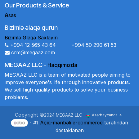
Our Products & Service
Əsas
Bizimlə əlaqə qurun
Bizimlə Əlaqə Saxlayın
+994 12 565 43 64 +994 50 290 61 53
crm@megaaz.com
MEGAAZ LLC
-
Haqqımızda
MEGAAZ LLC is a team of motivated people aiming to
improve everyone's life through innovative products.
We sell high-quality products to solve your business
problems.
Copyright ©
2024 MEGAAZ LLC
Azərbaycanca
- #1
Açıq-mənbəli e-commerce
tərəfindən
dəstəklənən