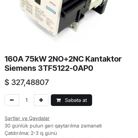
160A 75kW 2NO+2NC Kantaktor
Siemens 3TF5122-0AP0
$
327,48807
Səbətə at
Şərtlər və Qaydalar
30 günlük pulun geri qaytarılma zəmanəti
Çatdırılma: 2-3 iş günü