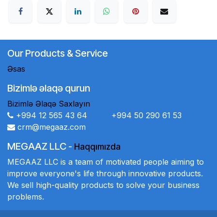
Our Products & Service
Əsas
Bizimlə əlaqə qurun
Bizimlə Əlaqə Saxlayın
+994 12 565 43 64 +994 50 290 61 53
crm@megaaz.com
MEGAAZ LLC
-
Haqqımızda
MEGAAZ LLC is a team of motivated people aiming to
improve everyone's life through innovative products.
We sell high-quality products to solve your business
problems.